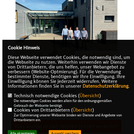
Cookie Hinweis
Diese Webseite verwendet Cookies, die notwendig sind, um
die Webseite zu nutzen. Weiterhin verwenden wir Dienste
von Drittanbietern, die uns helfen, unser Webangebot zu
verbessern (Website-Optmierung). Für die Verwendung
bestimmter Dienste, benötigen wir Ihre Einwilligung. Ihre
Einwilligung können Sie jederzeit widerrufen. Weitere
Informationen finden Sie in unserer
Datenschutzerklärung
.
Technisch notwendige Cookies (
Übersicht
)
Die notwendigen Cookies werden allein für den ordnungsgemäßen
Grundschulen
Gebrauch der Webseite benötigt.
Cookies von Drittanbietern (
Übersicht
)
Zur Optimierung unserer Webseite binden wir Dienste und Angebote von
Drittanbietern ein.
Was wurde in den letzten Jahren erreicht?
Alle akzeptieren
Auswahl speichern